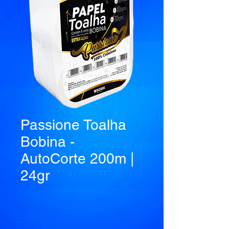
Passione Toalha
Bobina -
AutoCorte 200m |
24gr