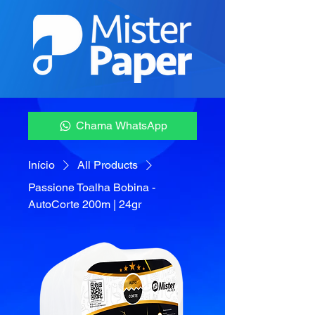
Chama WhatsApp
Início
All Products
Passione Toalha Bobina -
AutoCorte 200m | 24gr