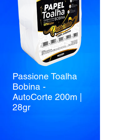
Passione Toalha
Bobina -
AutoCorte 200m |
28gr