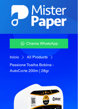
Chama WhatsApp
Início
All Products
Passione Toalha Bobina -
AutoCorte 200m | 28gr