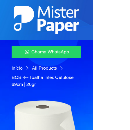
Chama WhatsApp
Início
All Products
BOB -F- Toalha Inter. Celulose
69cm | 20gr