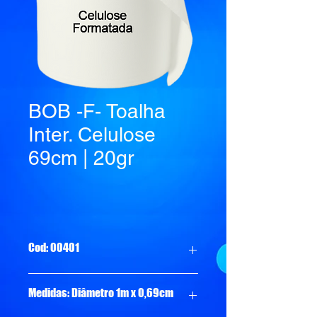
BOB -F- Toalha
Inter. Celulose
69cm | 20gr
Cod: 00401
Medidas: Diâmetro 1m x 0,69cm