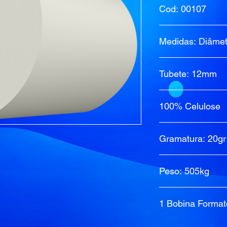
Cod: 00107
Medidas: Diâmet
Tubete: 12mm
100% Celulose
Gramatura: 20gr
Peso: 505kg
1 Bobina Forma